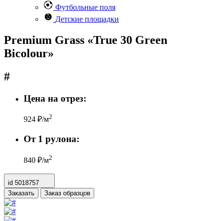
Футбольные поля
Детские площадки
Premium Grass «True 30 Green
Bicolour»
#
Цена на отрез:
2
924
₽/м
От 1 рулона:
2
840
₽/м
id
5018757
Заказать
Заказ образцов